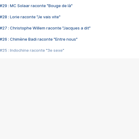
#29 : MC Solaar raconte "Bouge de là"
28 : Lorie raconte "Je vais vite"
#27 : Christophe Willem raconte "Jacques a dit"
#26 : Chimène Badi raconte "Entre nous"
#25 : Indochine raconte "3e sexe"
#24 : Zaho raconte "C'est chelou"
#23 : Patrick Bruel raconte "Au café des délices"
#22 : Kyo raconte "Le chemin"
#21 : Nolwenn Leroy raconte "Cassé"
#20 : Patrick Hernandez raconte "Born to be alive"
#19 : Lorie raconte "Près de moi"
#18 : Michael Jones raconte "A nos actes manqués" (avec Jean-Jacque